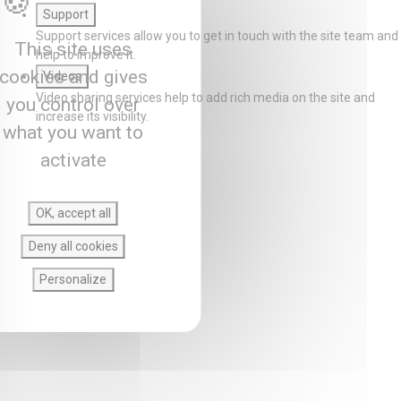
Support
Support services allow you to get in touch with the site team and
This site uses
help to improve it.
cookies and gives
Videos
Video sharing services help to add rich media on the site and
you control over
increase its visibility.
what you want to
activate
OK, accept all
Deny all cookies
Personalize