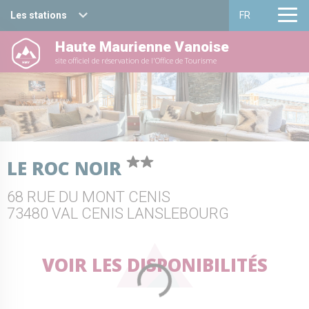
Les stations
FR
Haute Maurienne Vanoise
Haute Maurienne Vanoise
Français
site officiel de réservation de l'Office de Tourisme
Valfréjus
English
La Norma
Aussois
LE ROC NOIR
Val Cenis
68 RUE DU MONT CENIS
Bessans
73480 VAL CENIS LANSLEBOURG
Bonneval sur arc
VOIR LES DISPONIBILITÉS