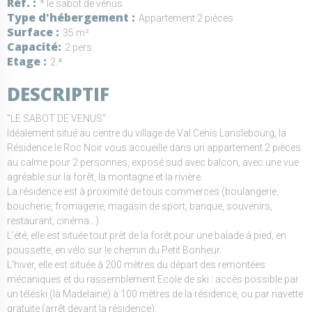
Réf.
* le sabot de vénus
Type d'hébergement
Appartement 2 pièces
Surface
35 m²
Capacité
2 pers.
Etage
2.ª
DESCRIPTIF
"LE SABOT DE VENUS"
Idéalement situé au centre du village de Val Cenis Lanslebourg, la
Résidence le Roc Noir vous accueille dans un appartement 2 pièces
au calme pour 2 personnes, exposé sud avec balcon, avec une vue
agréable sur la forêt, la montagne et la rivière.
La résidence est à proximité de tous commerces (boulangerie,
boucherie, fromagerie, magasin de sport, banque, souvenirs,
restaurant, cinéma…).
L'été, elle est située tout prêt de la forêt pour une balade à pied, en
poussette, en vélo sur le chemin du Petit Bonheur.
L'hiver, elle est située à 200 mètres du départ des remontées
mécaniques et du rassemblement Ecole de ski : accès possible par
un téléski (la Madelaine) à 100 mètres de la résidence, ou par navette
gratuite (arrêt devant la résidence).