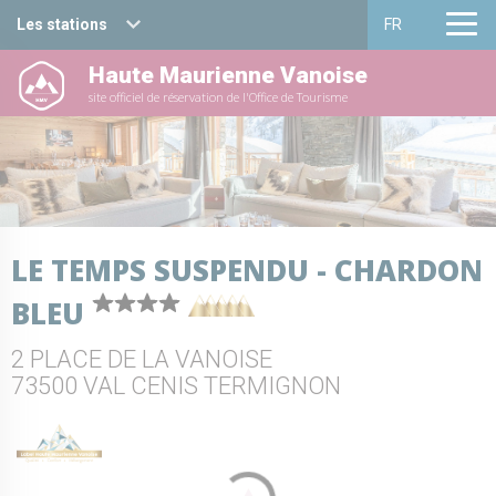
Les stations
FR
Haute Maurienne Vanoise
Haute Maurienne Vanoise
Français
site officiel de réservation de l'Office de Tourisme
Valfréjus
English
La Norma
Aussois
LE TEMPS SUSPENDU - CHARDON
Val Cenis
BLEU
Bessans
2 PLACE DE LA VANOISE
Bonneval sur arc
73500 VAL CENIS TERMIGNON