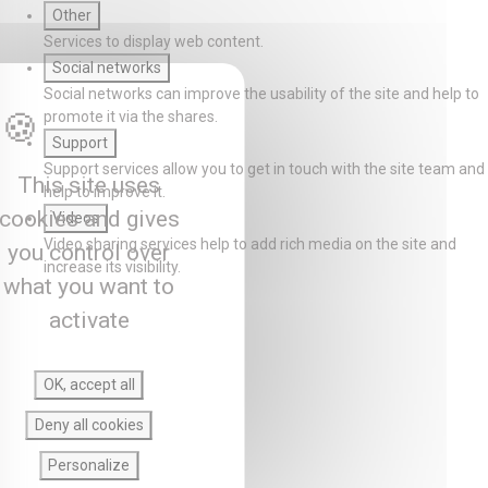
Other
Services to display web content.
Social networks
Social networks can improve the usability of the site and help to
promote it via the shares.
Support
Support services allow you to get in touch with the site team and
This site uses
help to improve it.
cookies and gives
Videos
Video sharing services help to add rich media on the site and
you control over
increase its visibility.
what you want to
activate
OK, accept all
Deny all cookies
Personalize