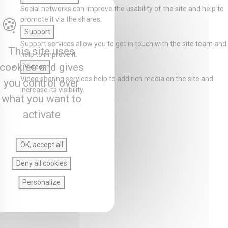
Social networks can improve the usability of the site and help to
promote it via the shares.
Support
Support services allow you to get in touch with the site team and
This site uses
help to improve it.
cookies and gives
Videos
Video sharing services help to add rich media on the site and
you control over
increase its visibility.
what you want to
activate
OK, accept all
Deny all cookies
Personalize