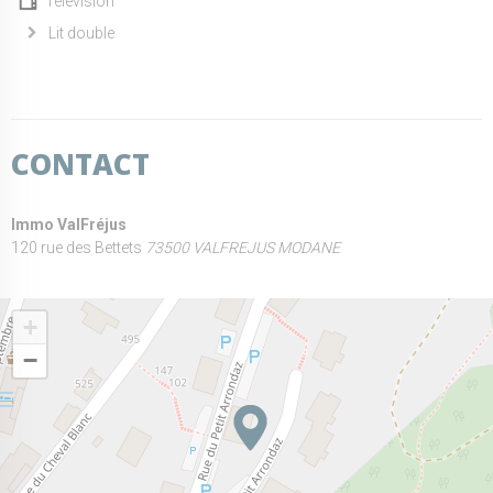
Télévision
Lit double
CONTACT
Immo ValFréjus
120 rue des Bettets
73500 VALFREJUS MODANE
+
−