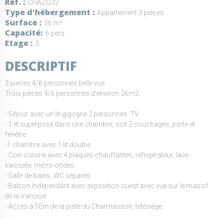
Réf.
CHAZG32
Type d'hébergement
Appartement 3 pièces
Surface
36 m²
Capacité
6 pers.
Etage
3
DESCRIPTIF
3 pieces 4/6 personnes belle vue
Trois pièces 4/6 personnes d'environ 36m2.
- Séjour avec un lit-gigogne 2 personnes. TV.
- 1 lit superposé dans une chambre, soit 2 couchages, porte et
fenêtre.
-1 chambre avec 1 lit double.
- Coin cuisine avec 4 plaques chauffantes, réfrigérateur, lave-
vaisselle, micro-ondes.
- Salle de bains, WC séparés.
- Balcon indépendant avec exposition ouest avec vue sur le massif
de la Vanoise.
- Accès à 50m de la piste du Charmasson, télésiège.