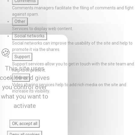
Comments
Comments managers facilitate the filing of comments and fight
against spam.
Other
Services to display web content.
Social networks
Social networks can improve the usability of the site and help to
promote it via the shares.
Support
Support services allow you to get in touch with the site team and
This site uses
help to improve it.
cookies and gives
Videos
Video sharing services help to add rich media on the site and
you control over
increase its visibility.
what you want to
activate
OK, accept all
Deny all cookies