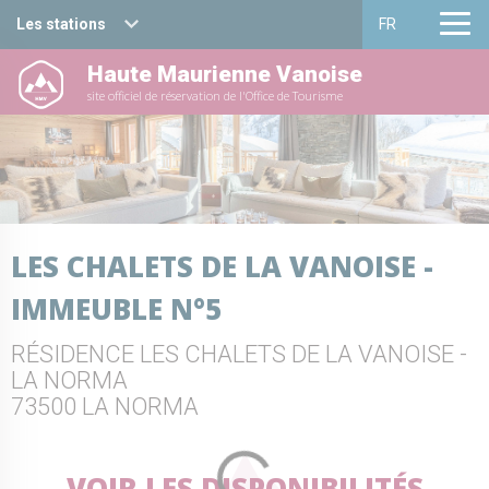
Les stations
FR
Haute Maurienne Vanoise
Haute Maurienne Vanoise
Français
site officiel de réservation de l'Office de Tourisme
Valfréjus
English
La Norma
Aussois
LES CHALETS DE LA VANOISE -
Val Cenis
IMMEUBLE N°5
Bessans
RÉSIDENCE LES CHALETS DE LA VANOISE -
Bonneval sur arc
LA NORMA
73500 LA NORMA
VOIR LES DISPONIBILITÉS