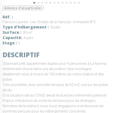
Annonce d'un particulier
Réf.
Falcone Laurent - Les Chalets de la Vanoise - Immeuble N°5
Type d'hébergement
Studio
Surface
30 m²
Capacité
4 pers.
Etage
0
DESCRIPTIF
Charmant petit appartement duplex pour 4 personnes à La Norma,
entièrement rénové dans une décoration style montagne.
Idéallement situé, à moins de 100 mètres du centre station et des
pistes.
Très ensoleillée, avec une belle terrasse de 42 m2, vue sur les pistes
de ski.
Si la situation liée au COVID devait évoluer(reconfinement partiel en
France, interdiction de sortie du territoire pour les étrangers,
fermeture de la station) nous nous engageons à rembourser les
sommes perçues pour les hébergements concernés.