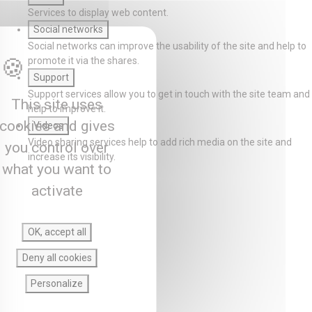
Services to display web content.
Social networks
Social networks can improve the usability of the site and help to
promote it via the shares.
Support
Support services allow you to get in touch with the site team and
This site uses
help to improve it.
cookies and gives
Videos
Video sharing services help to add rich media on the site and
you control over
increase its visibility.
what you want to
activate
OK, accept all
Deny all cookies
Personalize