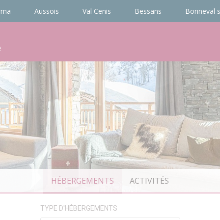
rma
Aussois
Val Cenis
Bessans
Bonneval s
e
HÉBERGEMENTS
ACTIVITÉS
TYPE D'HÉBERGEMENTS