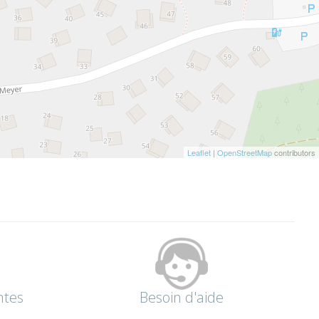
Leaflet
|
OpenStreetMap
contributors
ntes
Besoin d'aide