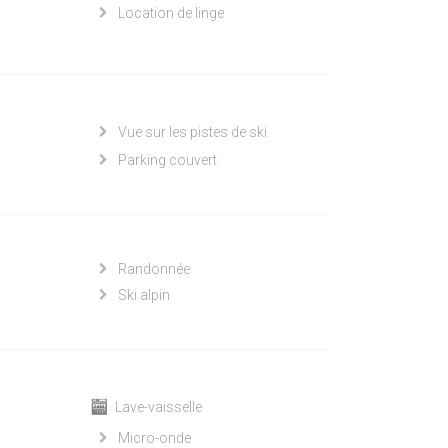
Location de linge
Vue sur les pistes de ski
Parking couvert
Randonnée
Ski alpin
Lave-vaisselle
Micro-onde