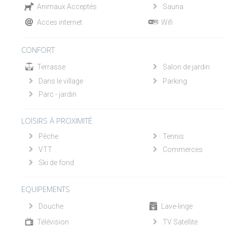
Animaux Acceptés
Sauna
Acces internet
Wifi
CONFORT
Terrasse
Salon de jardin
Dans le village
Parking
Parc - jardin
LOISIRS À PROXIMITÉ
Pêche
Tennis
VTT
Commerces
Ski de fond
EQUIPEMENTS
Douche
Lave-linge
Télévision
TV Satellite