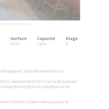
Surface
Capacité
Etage
52 m²
6 pers.
0
fort Hébergement" Haute Maurienne Vanoise.
(200m), l’appartement de 52 m2 au rez de chaussée
lave-linge/sèche-linge) et vue magnifique sur les
tes et fenêtres, isolation extérieure, pose de