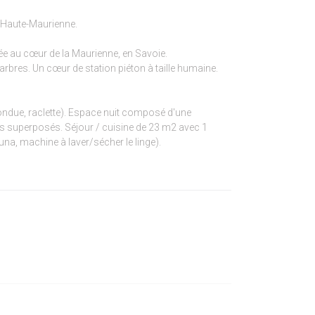
e Haute-Maurienne.
uée au cœur de la Maurienne, en Savoie.
arbres. Un cœur de station piéton à taille humaine.
 fondue, raclette). Espace nuit composé d'une
ts superposés. Séjour / cuisine de 23 m2 avec 1
na, machine à laver/sécher le linge).