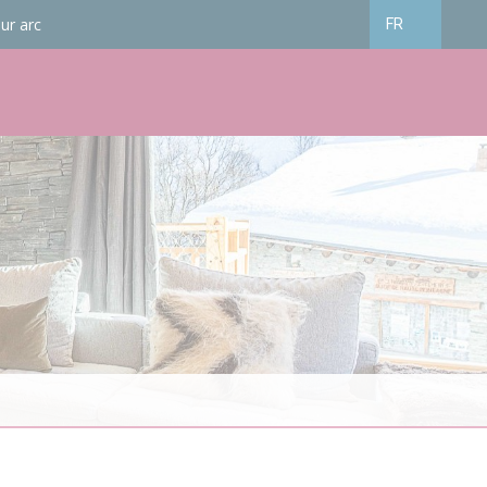
ur arc
FR
Français
English