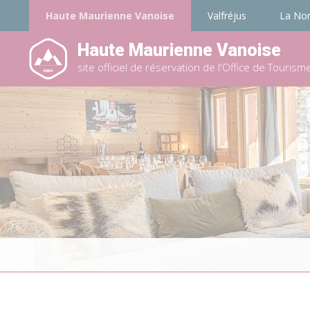
Haute Maurienne Vanoise
Valfréjus
La No
Haute Maurienne Vanoise
site officiel de réservation de l'Office de Tourism