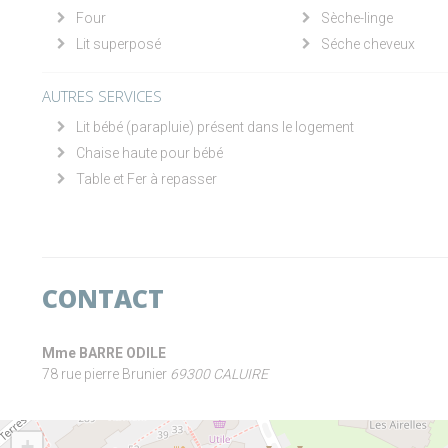
Four
Sèche-linge
Lit superposé
Séche cheveux
AUTRES SERVICES
Lit bébé (parapluie) présent dans le logement
Chaise haute pour bébé
Table et Fer à repasser
CONTACT
Mme BARRE ODILE
78 rue pierre Brunier
69300 CALUIRE
+