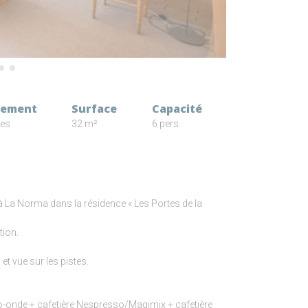
gement
Surface
Capacité
ces
32 m²
6 pers.
 La Norma dans la résidence « Les Portes de la
tion.
t vue sur les pistes.
ro-onde + cafetière Nespresso/Magimix + cafetière