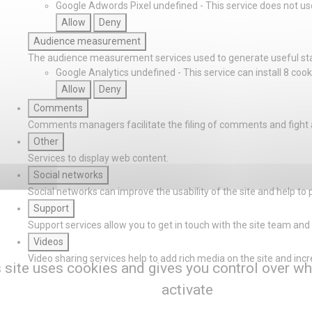
Google Adwords Pixel
undefined
-
This service does not us
Allow
Deny
Audience measurement
The audience measurement services used to generate useful stat
Google Analytics
undefined
-
This service can install 8 cook
Allow
Deny
Comments
Comments managers facilitate the filing of comments and fight
Other
Services to display web content.
Social networks
Social networks can improve the usability of the site and help to 
Support
Support services allow you to get in touch with the site team and 
Videos
Video sharing services help to add rich media on the site and increas
 site uses cookies and gives you control over wh
activate