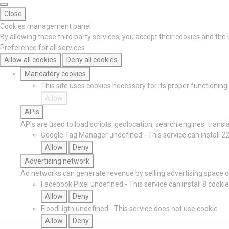
Close
Cookies management panel
By allowing these third party services, you accept their cookies and the
Preference for all services
Allow all cookies
Deny all cookies
Mandatory cookies
This site uses cookies necessary for its proper functionin
Allow
APIs
APIs are used to load scripts: geolocation, search engines, translat
Google Tag Manager
undefined
-
This service can install 2
Allow
Deny
Advertising network
Ad networks can generate revenue by selling advertising space on
Facebook Pixel
undefined
-
This service can install 8 cookie
Allow
Deny
FloodLigth
undefined
-
This service does not use cookie.
Allow
Deny