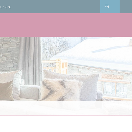
ur arc
FR
Français
English