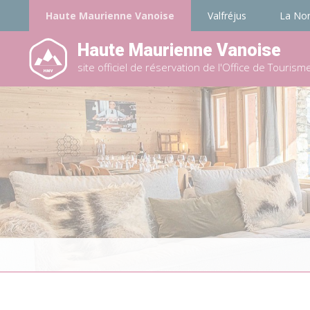
Haute Maurienne Vanoise
Valfréjus
La No
Haute Maurienne Vanoise
site officiel de réservation de l'Office de Tourism