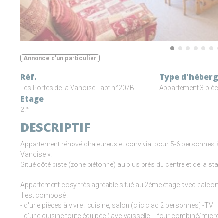
Annonce d'un particulier
Réf.
Type d'héber
Les Portes de la Vanoise - apt n°207B
Appartement 3 piè
Etage
2.ª
DESCRIPTIF
Appartement rénové chaleureux et convivial pour 5-6 personnes à
Vanoise ».
Situé côté piste (zone piétonne) au plus près du centre et de la sta
Appartement cosy très agréable situé au 2ème étage avec balcon e
Il est composé :
- d'une pièces à vivre : cuisine, salon (clic clac 2 personnes) -TV
- d'une cuisine toute équipée (lave-vaisselle + four combiné/mic