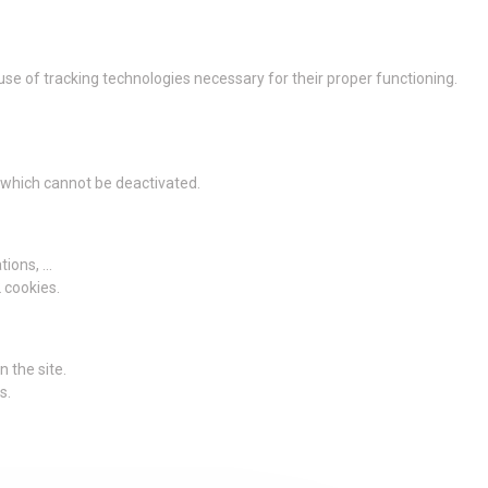
 use of tracking technologies necessary for their proper functioning.
g which cannot be deactivated.
ions, ...
2 cookies.
 the site.
s.