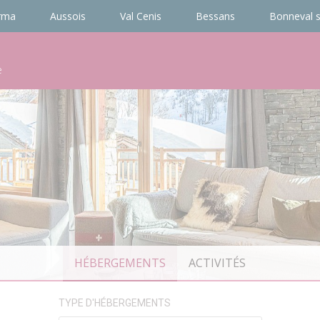
rma
Aussois
Val Cenis
Bessans
Bonneval s
e
HÉBERGEMENTS
ACTIVITÉS
TYPE D'HÉBERGEMENTS