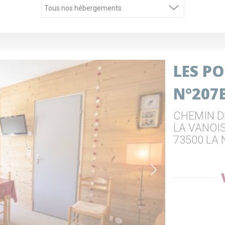
LES PO
N°207
CHEMIN D
LA VANOI
73500 LA