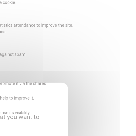
e cookie.
istics attendance to improve the site.
ies.
 against spam.
promote it via the shares.
help to improve it.
e its visibility.
at you want to