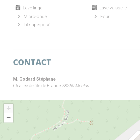
Lave-linge
Lave-vaisselle
Micro-onde
Four
Lit superposé
CONTACT
M. Godard Stéphane
66 allée de l'île de France
78250 Meulan
+
−