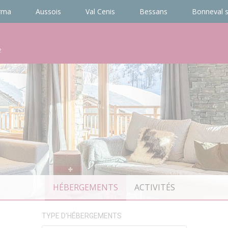
rma
Aussois
Val Cenis
Bessans
Bonneval s
e
HÉBERGEMENTS
ACTIVITÉS
TYPE D'HÉBERGEMENTS