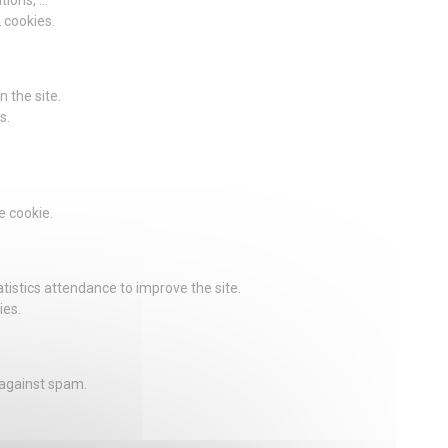
2 cookies.
 the site.
s.
e cookie.
istics attendance to improve the site.
ies.
 against spam.