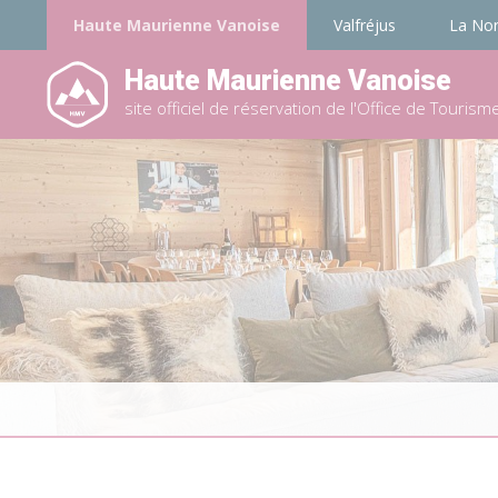
Haute Maurienne Vanoise
Valfréjus
La No
Haute Maurienne Vanoise
site officiel de réservation de l'Office de Tourism