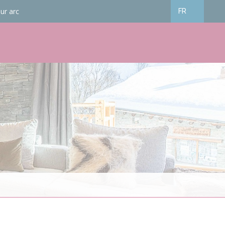
ur arc
FR
Français
English