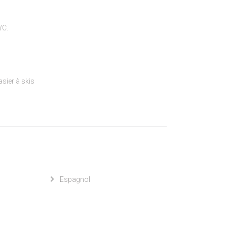
WC.
sier à skis
Espagnol