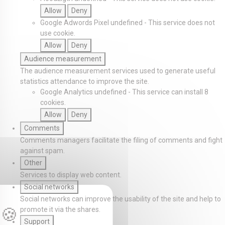
Allow
Deny
Google Adwords Pixel
undefined
-
This service does not
use cookie.
Allow
Deny
Audience measurement
The audience measurement services used to generate useful
statistics attendance to improve the site.
Google Analytics
undefined
-
This service can install 8
cookies.
Allow
Deny
Comments
Comments managers facilitate the filing of comments and fight
against spam.
Other
Services to display web content.
Social networks
Social networks can improve the usability of the site and help to
promote it via the shares.
Support