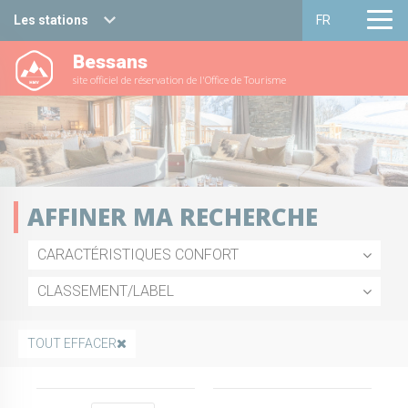
Les stations
FR
Bessans
Haute Maurienne Vanoise
Français
site officiel de réservation de l'Office de Tourisme
Valfréjus
English
La Norma
Aussois
AFFINER MA RECHERCHE
Val Cenis
CARACTÉRISTIQUES CONFORT
Bessans
CLASSEMENT/LABEL
Bonneval sur arc
TOUT EFFACER