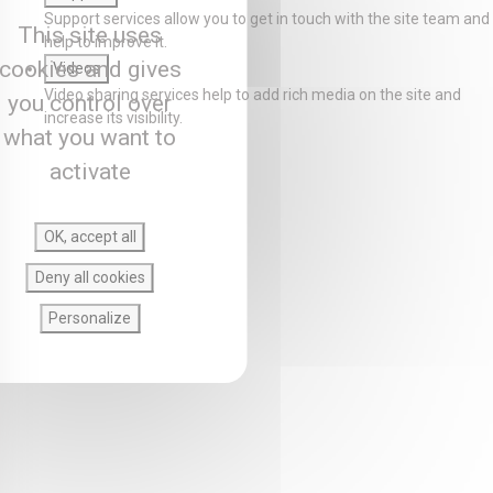
Support services allow you to get in touch with the site team and
This site uses
help to improve it.
cookies and gives
Videos
Video sharing services help to add rich media on the site and
you control over
increase its visibility.
what you want to
activate
OK, accept all
Deny all cookies
Personalize