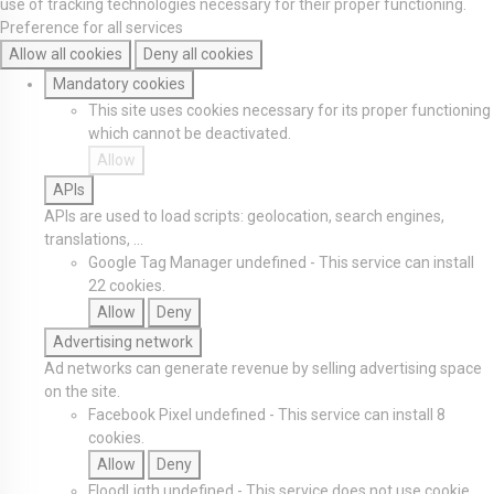
use of tracking technologies necessary for their proper functioning.
Preference for all services
Allow all cookies
Deny all cookies
Mandatory cookies
This site uses cookies necessary for its proper functioning
which cannot be deactivated.
Allow
APIs
APIs are used to load scripts: geolocation, search engines,
translations, ...
Google Tag Manager
undefined
-
This service can install
22 cookies.
Allow
Deny
Advertising network
Ad networks can generate revenue by selling advertising space
on the site.
Facebook Pixel
undefined
-
This service can install 8
cookies.
Allow
Deny
FloodLigth
undefined
-
This service does not use cookie.