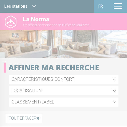
Les stations
FR
La Norma
Haute Maurienne Vanoise
Français
site officiel de réservation de l'Office de Tourisme
Valfréjus
English
La Norma
Aussois
AFFINER MA RECHERCHE
Val Cenis
CARACTÉRISTIQUES CONFORT
Bessans
LOCALISATION
Bonneval sur arc
CLASSEMENT/LABEL
TOUT EFFACER