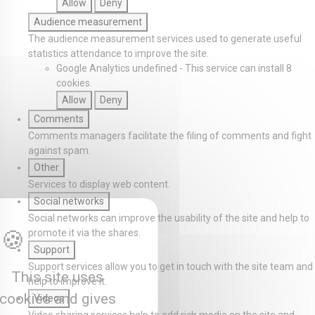
Allow
Deny
Audience measurement
The audience measurement services used to generate useful
statistics attendance to improve the site.
Google Analytics
undefined
-
This service can install 8
cookies.
Allow
Deny
Comments
Comments managers facilitate the filing of comments and fight
against spam.
Other
Services to display web content.
Social networks
Social networks can improve the usability of the site and help to
promote it via the shares.
Support
Support services allow you to get in touch with the site team and
This site uses
help to improve it.
cookies and gives
Videos