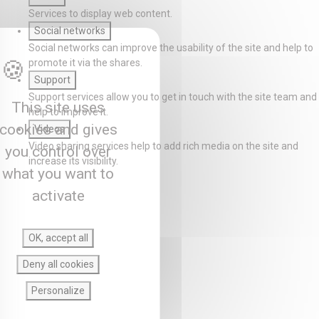
Services to display web content.
Social networks
Social networks can improve the usability of the site and help to
promote it via the shares.
Support
Support services allow you to get in touch with the site team and
This site uses
help to improve it.
cookies and gives
Videos
Video sharing services help to add rich media on the site and
you control over
increase its visibility.
what you want to
activate
OK, accept all
Deny all cookies
Personalize