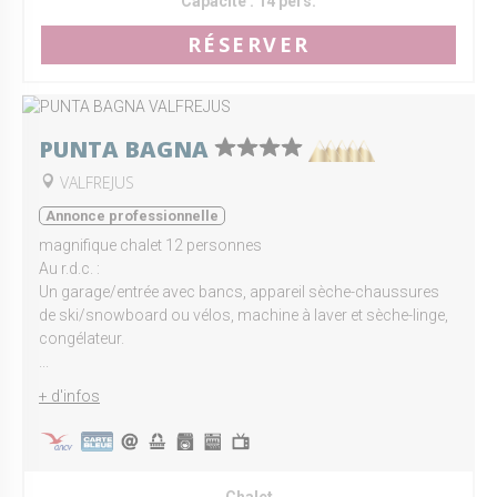
Capacité :
14 pers.
RÉSERVER
PUNTA BAGNA
VALFREJUS
Annonce professionnelle
magnifique chalet 12 personnes
Au r.d.c. :
Un garage/entrée avec bancs, appareil sèche-chaussures
de ski/snowboard ou vélos, machine à laver et sèche-linge,
congélateur.
...
+ d'infos
Chalet