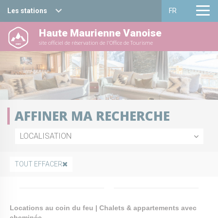
Les stations
FR
Haute Maurienne Vanoise
Haute Maurienne Vanoise
Français
site officiel de réservation de l'Office de Tourisme
Valfréjus
English
La Norma
Aussois
AFFINER MA RECHERCHE
Val Cenis
LOCALISATION
Bessans
TOUT EFFACER
Bonneval sur arc
Locations au coin du feu | Chalets & appartements avec
cheminée