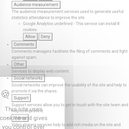
Audience measurement
The audience measurement services used to generate useful
statistics attendance to improve the site.
Google Analytics
undefined
-
This service can install 8
cookies.
Allow
Deny
Comments
Comments managers facilitate the filing of comments and fight
against spam.
Other
Services to display web content.
Social networks
Social networks can improve the usability of the site and help to
promote it via the shares.
Support
Support services allow you to get in touch with the site team and
This site uses
help to improve it.
cookies and gives
Videos
Video sharing services help to add rich media on the site and
you control over