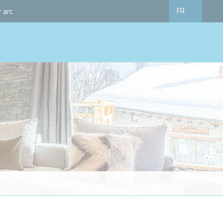
 arc
FR
Français
English