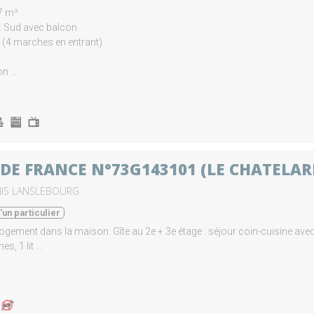
57 m²
 : Sud avec balcon
 (4 marches en entrant)
 ...
 DE FRANCE N°73G143101 (LE CHATELA
NIS LANSLEBOURG
un particulier
 logement dans la maison. Gîte au 2e + 3e étage : séjour coin-cuisine av
s, 1 lit ...