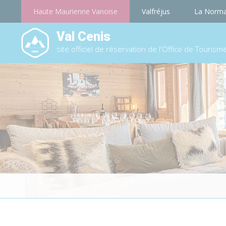
Haute Maurienne Vanoise
Valfréjus
La Norm
Val Cenis
site officiel de réservation de l'Office de Tourism