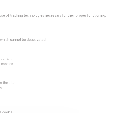
 use of tracking technologies necessary for their proper functioning.
g which cannot be deactivated.
ions, ...
2 cookies.
 the site.
s.
e cookie.