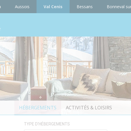
a
Aussois
Val Cenis
Bessans
Bonneval sur
e
HÉBERGEMENTS
ACTIVITÉS & LOISIRS
TYPE D'HÉBERGEMENTS