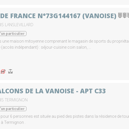
 DE FRANCE N°73G144167 (VANOISE)
IS LANSLEVILLARD
un particulier
s une maison mitoyenne comprenant le magasin de sports du propriétaire
(accès indépendant) : séjour-cuisine coin salon, ...
ALCONS DE LA VANOISE - APT C33
NIS TERMIGNON
un particulier
 pour 6 personnes est située au pied des pistes dans la résidence de to
 à Termignon .