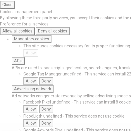
Close
Cookies management panel
By allowing these third party services, you accept their cookies and the
Preference for all services
Allow all cookies
Deny all cookies
Mandatory cookies
This site uses cookies necessary for its proper functionin
Allow
APIs
APIs are used to load scripts: geolocation, search engines, translat
Google Tag Manager
undefined
-
This service can install 2
Allow
Deny
Advertising network
Ad networks can generate revenue by selling advertising space on
Facebook Pixel
undefined
-
This service can install 8 cookie
Allow
Deny
FloodLigth
undefined
-
This service does not use cookie.
Allow
Deny
Google Adwords Pixel
undefined
-
This service does not us