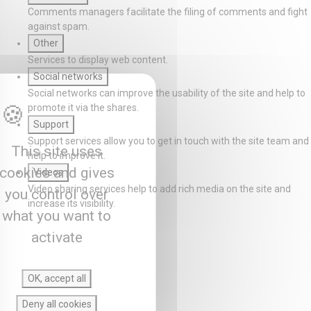
Comments managers facilitate the filing of comments and fight
against spam.
Other
Services to display web content.
Social networks
Social networks can improve the usability of the site and help to
promote it via the shares.
Support
Support services allow you to get in touch with the site team and
This site uses
help to improve it.
cookies and gives
Videos
Video sharing services help to add rich media on the site and
you control over
increase its visibility.
what you want to
activate
OK, accept all
Deny all cookies