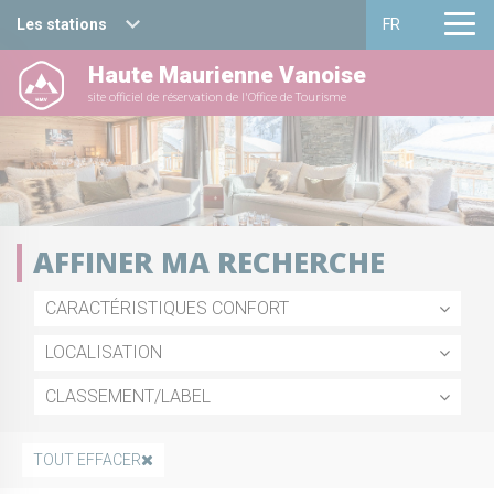
Les stations
FR
Haute Maurienne Vanoise
Haute Maurienne Vanoise
Français
site officiel de réservation de l'Office de Tourisme
Valfréjus
English
La Norma
Aussois
AFFINER MA RECHERCHE
Val Cenis
CARACTÉRISTIQUES CONFORT
Bessans
LOCALISATION
Bonneval sur arc
CLASSEMENT/LABEL
TOUT EFFACER