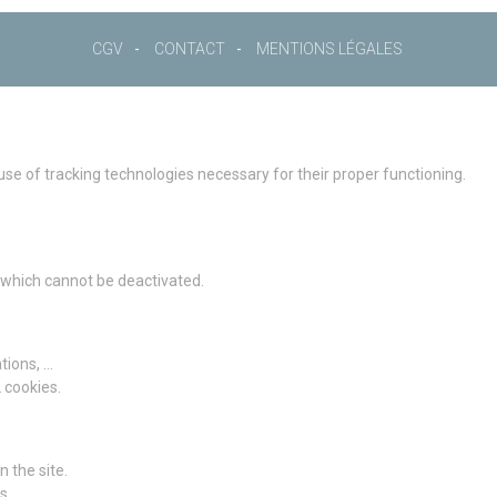
CGV
CONTACT
MENTIONS LÉGALES
 use of tracking technologies necessary for their proper functioning.
g which cannot be deactivated.
ions, ...
2 cookies.
 the site.
s.