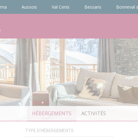
rma
Aussois
Val Cenis
Bessans
Bonneval s
e
HÉBERGEMENTS
ACTIVITÉS
TYPE D'HÉBERGEMENTS