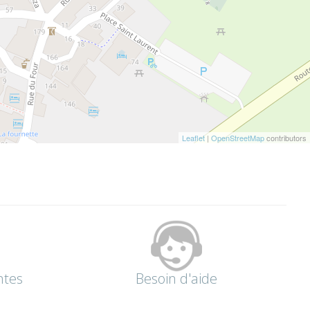
Leaflet
|
OpenStreetMap
contributors
ntes
Besoin d'aide