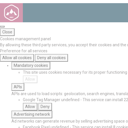
Close
Cookies management panel
By allowing these third party services, you accept their cookies and the
Preference for all services
Allow all cookies
Deny all cookies
Mandatory cookies
This site uses cookies necessary for its proper functionin
Allow
APIs
APIs are used to load scripts: geolocation, search engines, translat
Google Tag Manager
undefined
-
This service can install 2
Allow
Deny
Advertising network
Ad networks can generate revenue by selling advertising space on
Facebook Pixel
undefined
-
This service can install 8 cookie