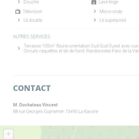
Douche
Lave-linge
Télévision
Micro-onde
Lit double
Lit superposé
AUTRES SERVICES
Terrasse 100m² fleurie orientation Sud-Sud Ouest avec vue
Circuits raquettes et ski de fond. Randonnées Parc de la Van
CONTACT
M. Duchateau Vincent
88 rue Georges Guynemer
73490 La Ravoire
+