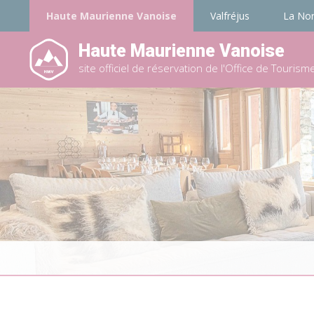
Haute Maurienne Vanoise
Valfréjus
La No
Haute Maurienne Vanoise
site officiel de réservation de l'Office de Tourism