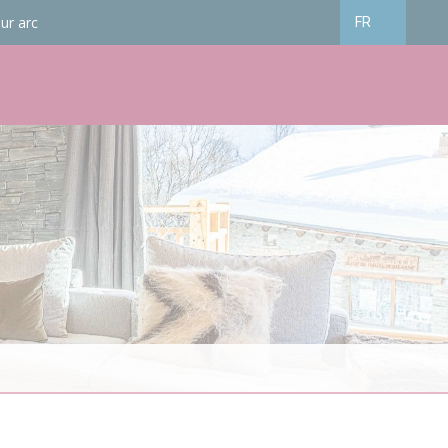
ur arc
FR
Français
English