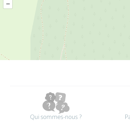
−
Qui sommes-nous ?
P