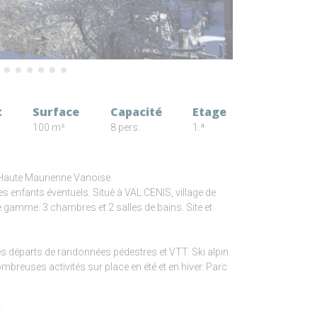
t
Surface
Capacité
Etage
100 m²
8 pers.
1.ª
n Haute Maurienne Vanoise.
 enfants éventuels. Situé à VAL CENIS, village de
 gamme. 3 chambres et 2 salles de bains. Site et
des départs de randonnées pédestres et VTT. Ski alpin
euses activités sur place en été et en hiver. Parc
: