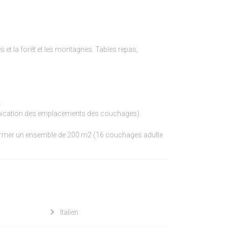
s et la forêt et les montagnes. Tables repas,
.
munication des emplacements des couchages).
former un ensemble de 200 m2 (16 couchages adulte
Italien