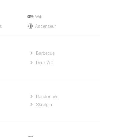
Wifi
us
Ascenseur
Barbecue
Deux WC
Randonnée
Ski alpin