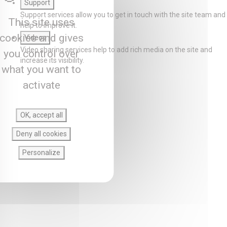
Support
Support services allow you to get in touch with the site team and
This site uses
help to improve it.
cookies and gives
Videos
Video sharing services help to add rich media on the site and
you control over
increase its visibility.
what you want to
activate
OK, accept all
Deny all cookies
Personalize