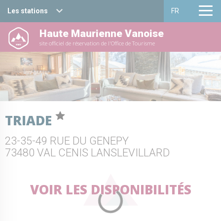
Les stations
FR
Haute Maurienne Vanoise
Haute Maurienne Vanoise
Français
site officiel de réservation de l'Office de Tourisme
Valfréjus
English
La Norma
Aussois
TRIADE
Val Cenis
23-35-49 RUE DU GENEPY
Bessans
73480 VAL CENIS LANSLEVILLARD
Bonneval sur arc
VOIR LES DISPONIBILITÉS